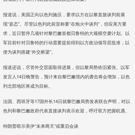
报道说，美国正向以色列施压，要求以方在以黎直接谈判前展
现“姿态”。尽管以色列此前宣称要“在炮火中谈判”，但应美方要
求，近日暂停几项针对黎巴嫩首都贝鲁特的大规模空袭计划。以
军目前针对贝鲁特的行动需要提前得到以方政治领导层批准，以
便为谈判搭建“外交桥梁”。
报道还说，尽管外交层面取得进展，但以黎局势依旧紧张。以军
发言人14日晚警告，预计来自黎巴嫩境内的袭击将会增加，以色
列北部地区将成为目标。
法国、西班牙等17国外长14日就黎巴嫩局势发表联合声明，对以
色列和黎巴嫩政府代表直接谈判表示欢迎，呼吁双方把握机遇。
特朗普暗示美伊“未来两天”或重启会谈