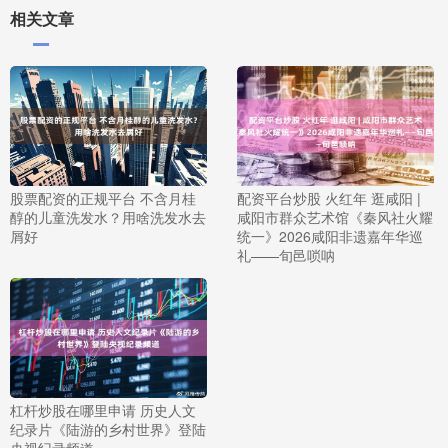
相关文章
股票配资的正规平台 不含月桂
配资平台炒股 火红年 逛咸阳 |
醇的儿童洗发水？用啥洗发水去
咸阳市群众艺术馆《秦风社火耀
屑好
统一》2026咸阳非遗嘉年华巡
礼——旬邑唢呐
杠杆炒股在哪里申请 历史人文
纪录片《陆游的乡村世界》登陆