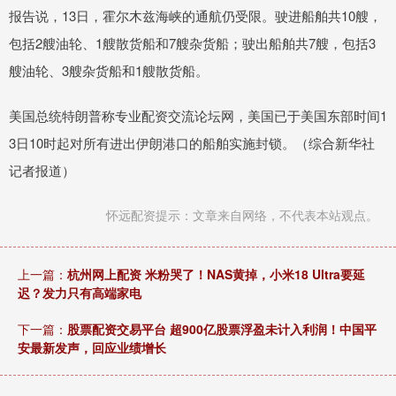
报告说，13日，霍尔木兹海峡的通航仍受限。驶进船舶共10艘，
包括2艘油轮、1艘散货船和7艘杂货船；驶出船舶共7艘，包括3
艘油轮、3艘杂货船和1艘散货船。
美国总统特朗普称专业配资交流论坛网，美国已于美国东部时间1
3日10时起对所有进出伊朗港口的船舶实施封锁。（综合新华社
记者报道）
怀远配资提示：文章来自网络，不代表本站观点。
上一篇：
杭州网上配资 米粉哭了！NAS黄掉，小米18 Ultra要延
迟？发力只有高端家电
下一篇：
股票配资交易平台 超900亿股票浮盈未计入利润！中国平
安最新发声，回应业绩增长