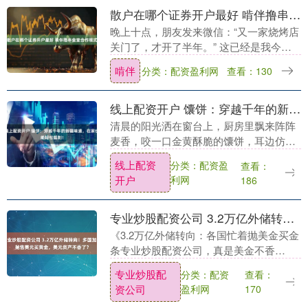
散户在哪个证券开户最好 啃伴撸串食堂合作模式
晚上十点，朋友发来微信：“又一家烧烤店
关门了，才开了半年。” 这已经是我今年
听到的第三起。烧烤，这个号称“夜宵之
啃伴
分类：配资盈利网
查看：130
王”、市场规模超1600亿的赛道，看起来遍
地黄金....
线上配资开户 馕饼：穿越千年的新疆味道，在家也能轻松复刻！
清晨的阳光洒在窗台上，厨房里飘来阵阵
麦香，咬一口金黄酥脆的馕饼，耳边仿佛
响起驼铃声声——这枚承载着丝绸之路记
线上配资
分类：配资盈
查看：
忆的“新疆披萨”，其实在家也能轻松搞
开户
利网
186
定！今天咱们就拆....
专业炒股配资公司 3.2万亿外储转向！多国加速抛售美元买黄金，美元资产不香了？
《3.2万亿外储转向：各国忙着抛美金买金
条专业炒股配资公司，真是美金不香
了？》 夜里，一个外汇局的会议室里灯还
专业炒股配
分类：配资
查看：
亮着。 窗外城市沉静，室内几个人看着屏
资公司
盈利网
170
幕上跳动的数....