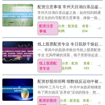
配资注意事项 常州天目湖白茶品鉴之旅：如何找到精通茶文化的向导，体验一场地道的茶香盛宴
常州天目湖白茶品鉴之旅：如何找到精通
茶文化的向导配资注意事项，体验一场地
道的茶香盛宴 每年春天，尤其是清明前
配资注意
分类：配资盈
查看：
后，我们常州人的朋友圈总会被一片翠绿
事项
利网
204
和清香刷屏——那....
线上股票配资专业 冬日肌肤干燥起皮、紧绷刺痛？内行都在避开那些噱头面霜，选这款面霜，只需两周，肌肤水润度提升80%，终结干燥危机！
一、寒风中的肌肤求救信号线上股票配资
专业 北风呼啸的清晨，镜子里那张起皮泛
红的脸是不是让你瞬间清醒？ 办公室暖气
线上股票配
分类：配资
查看：
烘烤三小时后，紧绷到连假笑都会扯痛的
资专业
盈利网
183
脸颊，是不是....
配资炒股排排网 细数镇反运动中被错杀的起义投诚国军将领
1950年三月与七月，中共中央政府相继发
布了两次镇压“反革命”活动的指令。然
而，鉴于民众的思想仍沉浸在战争年代的
配资炒股排
分类：配资盈
查看：
宽容政策中，执行力度尚显不足。因此，