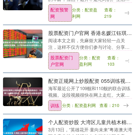
中，有些人保养得特别好，看上去比实际
配资预警
分类：配资盈
查看：
年龄年轻，而有些人则显得比自己真实的
网
利网
219
年龄更加苍老，给人....
股票配资门户官网 香港名媛江钰琪再度有喜，孕晚期近在眼前，儿子亲吻妈妈孕肚画面暖人心
阅读本文之前，先麻烦大家轻轻一点关
注，这样不仅方便你们参与讨论、分享观
点，还能在这个小小的动作里，感受到一
股票配资门
分类：配资
查看：
种特别的参与感，感谢你们的支持！ 展开
户官网
盈利网
103
剩余59% 她的....
配资正规网上炒股配资 055训练视频走红！109舰110舰联合验证，实战考验新兴威胁适应性
海军最近公开了109舰和110舰的联合训练
视频。这段视频很快在网上走红。大家开
始热议055型驱逐舰的性能。视频显示舰
训练
分类：配资盈利网
查看：210
艇动作流畅有力。但它也让人们审视这款
舰在新时....
个人配资炒股 大湾区儿童共植木棉活动在广州举行
3月13日，“英雄花开·童向未来”粤港澳大湾