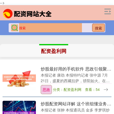
-->
搜索
配资盈利网
炒股最好用的手机软件 思政引领聚合力&#32;凝心铸魂担使命｜雪域高原响彻劳动赞歌
本报记者 康劲 本报特约记者 张中源 7月
21日，盛夏的西藏拉萨，骄阳如火。在拉
萨市第二中等职业技术学校的大礼堂内，
思政
分类：配资盈利网
查看：54
情景朗诵《高原焕新 时光对话》精彩演
绎，将现....
炒股配资网站详解 这个班组懂业务、善服务
本报记者 张翀 本报通讯员 金多 李梦琪炒