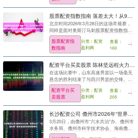
更让人担心的是....
股票配资指数指南 落差太大！从9中9到6中1：杨瀚森的G联赛过山车，揭示了年轻中锋怎样的生存现实？
北京时间2026年3月28日的这场常规赛，
同样是面对奥斯汀马刺股票配资指数指
南，上半场打完，杨瀚森出战了17分钟。
股票配资指
分类：配资
查看：
他的投篮手感像是被冻住了，6次出手只进
数指南
盈利网
160
了1....
配资平台买卖股票 陈林坚远程火力全开，高诗岩状态低迷，山东高速男篮客场轻松战胜四川男篮
在这场比赛中，山东高速男篮以一场毫无
悬念的胜利结束了与四川男篮的交锋。尽
管比赛节奏中出现了一些波动，但整体来
配资平台买
分类：配资
查看：
看，山东高速男篮在比赛的节奏控制和团
卖股票
盈利网
205
队协作方面都表现....
长沙配资公司 儋州市2026年“世界水日”“中国水周”宣传活动在市科技馆举行
3月20日，由儋州市“六水共治”办、儋州市
水务局、儋州市科学技术协会、海南儋州
粤海自来水有限公司联合主办的儋州市