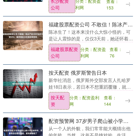
长沙配资
分类：配资盈
查看：
2026年“世界水日”“中国水周”暨“水务公众
公司
利网
153
开....
福建股票配资公司 不敢信！陈冰产后3天不坐月子做SPA，她穿宽松卫衣身材很苗条
陈冰生了！这本来没什么大惊小怪的，可
是让人震惊的是，仅仅3天前，她还怀着大
肚子与朋友们聚餐，谁能想到三天后，她
福建股票配资
分类：配资盈
查看：
却轻盈地走在街头，似乎刚生完宝宝的
公司
利网
76
她，连一丝疲态都....
按天配资 俄罗斯警告日本
新华社消息，俄罗斯外交部发言人扎哈罗
娃18日表示，若日本不想重蹈覆辙，就应
汲取历史教训，恪守日本宪法中的和平主
按天配
分类：配资盈利
查看：
义条款。 扎哈罗娃当天在例行记者会上回
资
网
144
答记者提问时....
配资预警网 37岁男子爬山被小学生喊爷爷，笑着答应心里在滴血，看到颜值悟了
从一个人的外貌，我们常常能大概猜出他
的年龄，当然，这并不是绝对的。生活