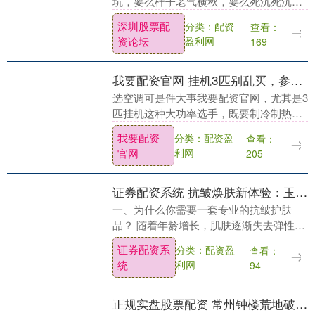
坑，要么样子老气横秋，要么死沉死沉的
深圳股票配资论坛，背着像负重训练。后
深圳股票配
分类：配资
查看：
来我发现，性价比高的男士双肩包，真的
资论坛
盈利网
169
不是越贵越好，而是....
我要配资官网 挂机3匹别乱买，参考2026年挂机3匹排行榜前五名：第一名确实惊艳
选空调可是件大事我要配资官网，尤其是3
匹挂机这种大功率选手，既要制冷制热给
力，又得省电耐用，还得用着舒心。可市
我要配资
分类：配资盈
查看：
面上品牌型号一堆，参数看得人眼花缭
官网
利网
205
乱，到底该怎么选....
证券配资系统 抗皱焕肤新体验：玉兰油大红瓶水乳霜礼盒深度评测
一、为什么你需要一套专业的抗皱护肤
品？ 随着年龄增长，肌肤逐渐失去弹性，
细纹和干燥问题接踵而至。许多人尝试过
证券配资系
分类：配资盈
查看：
各种护肤品，却难以找到真正有效的解决
统
利网
94
方案。玉兰油大红....
正规实盘股票配资 常州钟楼荒地破烂变“澳网同款”赛场，新闸街道阿波罗储备地块改造竣工，节后开放迎全民健身新潮流，昔日沉睡土地变城市活力新引擎