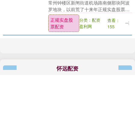
常州钟楼区新闸街道机场路南侧那块阿波
罗地块，以前荒了十来年正规实盘股票配
资，长满杂草没人管，现在完全不一样
正规实盘股
分类：配资
查看：
了。 2026年春节刚过，这片116亩左右的
票配资
盈利网
155
土地就正式....
怀远配资
怀远配资,深圳配资网站是一个合法合规的股票配资平台，致
力于为广大投资者提供便捷、高效、安全的配资服务。通过配
资盈利网，用户可以快速获取资金支持，灵活操作，放大投资
收益。平台拥有专业的风控体系和透明的合作模式，保障用户
的资金安全，适合不同经验水平的投资者。无论是短线操作还
是长期投资，这里都是您实现财富增值的理想选择。