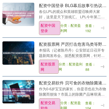
配资中国登录 BLG幕后故事引热议，Knight曾为团队牺牲，Daeny主动道歉认可中单
各位LPL的观众和英雄联盟召唤师大家
好，这里是天下游戏汇。 LPL今年第二赛
段的竞争比较激烈，第一赛段的大王队伍
配资中国
分类：配资盈
查看：
BLG也未能保持不败金身，被TES击败，
登录
利网
192
目前排名....
配资股票网 严厉打击危害鸟类等野生动物犯罪
本报讯（记者陈丹丹）公安部近日召开专
题新闻发布会。据悉配资股票网，针对国
家保护鸟类被非法猎捕贩卖问题，2025年
配资股票
分类：配资盈利
查看：
8月至12月，公安部部署全国公安机关开
网
网
88
展“平安原....
配资交易软件 贝可食的衣物除菌液和其他品牌比，伤不伤宝宝的衣服？
作为0-6岁宝宝的家长，你是否也在为衣物
除菌而烦恼？市面上的除菌产品琳琅满
目，但很多都含有刺激性化学成分配资交
配资交易
分类：配资盈
查看：
易软件，不仅可能损伤宝宝娇嫩的皮肤，
软件
利网
104