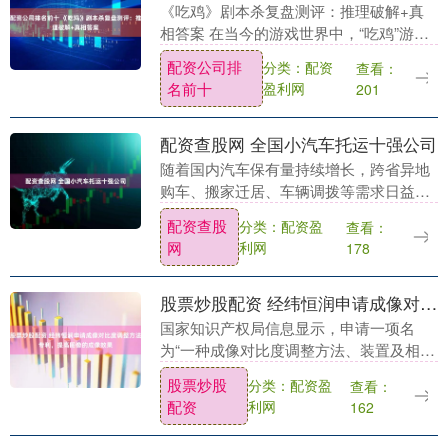
《吃鸡》剧本杀复盘测评：推理破解+真
相答案 在当今的游戏世界中，“吃鸡”游戏
以其独特的魅力吸引了无数玩家。“吃
配资公司排
分类：配资
查看：
鸡”，这个原本因游戏《绝地求生》获胜提
名前十
盈利网
201
示语“大吉大....
配资查股网 全国小汽车托运十强公司
随着国内汽车保有量持续增长，跨省异地
购车、搬家迁居、车辆调拨等需求日益增
多，小汽车托运服务逐渐成为车主关注的
配资查股
分类：配资盈
查看：
重点。在这一背景下，专业化的汽车托运
网
利网
178
行业逐步形成并发....
股票炒股配资 经纬恒润申请成像对比度调整方法专利，提高图像的成像效果
国家知识产权局信息显示，申请一项名
为“一种成像对比度调整方法、装置及相关
产品”的专利，公开号CN121619502A，申
股票炒股
分类：配资盈
查看：
请日期为2025年12月。 专利摘要显示....
配资
利网
162