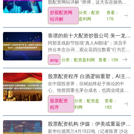
股配资网站详解 “师傅，这天实在燥热，
来点冰川上的矿泉水，跑长途喝着舒
炒股配资网
分类：配资
查看：
坦！”近日，加油员严诗雯麻利地为车主加
站详解
盈利网
176
注油品，语....
靠谱的前十大配资炒股公司 朱一龙拒当&#039;AI操作员&#039;！这波退出守住演员最后尊严
阿那亚戏剧节惊现“真人AI朗读”：演员手
持台本念台词，观众花四位数看“行为艺
术”靠谱的前十大配资炒股公司，直呼被割
amp
分类：配资盈利网
查看：159
韭菜。 科技视角下，AI语音合成已能流畅
播报，....
股票配资程序 白酒逻辑重塑，AI主升浪开启！独家对话但斌：错失AI时代的风险远大于泡沫风险
在中国投资界，但斌始终处于舆论的中
心。他曾因重仓茅台成名，也因业绩波动
和风格转换备受争议。从业三十四载，从
股票配资
分类：配资盈
查看：
白酒赛道到精准捕捉全球AI科技浪潮，他
程序
利网
182
的投资哲学在变与....
股票配资机构 伊媒：伊美或重返伊斯兰堡继续谈判
新华社德黑兰4月15日电（记者陈霄 沙达