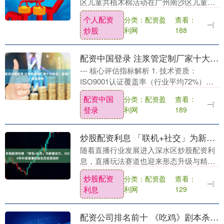
区儿童共植木棉活动在广州南沙区儿童公
园举行。活动现场启动“我心中的木棉”公
个人配资
分类：配资盈
查看：
民科学项目，融合红棉潮墟、科技实验
炒股
利网
188
秀、科普....
配资中国登录 注浆管定制厂家十大排名：靠谱厂家推荐榜
--- 核心评估指标解析 1. 技术资质：
ISO9001认证覆盖率（行业平均72%）、
专利持有量（头部企业年均新增3-5项） 2.
配资中国
分类：配资盈
查看：
材料性能：屈服强度（≥355....
登录
利网
189
炒股配资利息 「联机+社交」为新驱动力，2026年抖音直播玩法生态全面进阶
随着直播行业发展进入深水区炒股配资利
息，直播玩法赛道也迎来形态升级与精细
化运营的新阶段，2026年又将有哪些新的
炒股配资
分类：配资盈
查看：
机遇和挑战？ 2026年3月7日，「2026抖
利息
利网
129
音....
配资公司排名前十 《吃鸡》剧本杀复盘测评：推理破解+真相答案