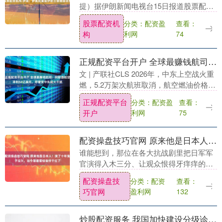
提）据伊朗新闻电视台15日报道股票配资
机构，伊朗和美国代表团可能本周晚些时
股票配资机
分类：配资盈
查看：
候在巴基斯坦首都伊斯兰堡重启谈判。 伊
构
利网
74
美双方上....
正规配资平台开户 全球最赚钱航司：阿联酋航空净利54亿美元，尽管受中东战火干扰
文 | 产联社CLS 2026年，中东上空战火重
燃，5.2万架次航班取消，航空燃油价格翻
倍，迪拜国际机场在袭击中受损，连领空
正规配资平台
分类：配资盈
查看：
都一度关闭。 对于任何一家以迪拜为核....
开户
利网
75
配资操盘技巧官网 原来他是日本人！演了十年鬼子没火，如今靠着雷佳音终于红了
谁能想到，那位在各大抗战剧里把日军军
官演得入木三分、让观众恨得牙痒痒的鬼
子专业户，现实中竟然真是个日本人！更
配资操盘技
分类：配资
查看：
让人瞠目结舌的是，这位曾放弃日本高
巧官网
盈利网
132
薪，回国追梦的演员....
炒股配资服务 我国加快建设分级诊疗体系