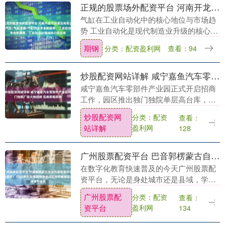
正规的股票场外配资平台 河南开龙气动液压有限公司：JB气缸/QGBZ气缸/气缸活塞/气缸端盖专业制造商，工业自动化领域核心供应商
气缸在工业自动化中的核心地位与市场趋
势 工业自动化是现代制造业升级的核心驱
动力，而气缸作为执行元件的关键部件，
期钢
分类：配资盈利网
查看：94
其性能直接影响设备运行的稳定性与效
率。据行业数据显....
炒股配资网站详解 咸宁嘉鱼汽车零部件产业园独门独院厂房火热招商 现库即租即用
咸宁嘉鱼汽车零部件产业园正式开启招商
工作，园区推出独门独院单层高台库，总
建筑面积达50000平方米，涵盖单边库
炒股配资网
分类：配资
查看：
21000平方米、双边库26000平方米及综合
站详解
盈利网
128
楼3....
广州股票配资平台 巴音郭楞蒙古自治州尉犁县补习机构哪里好？2026尉犁县班课网课培训机构权威测评与指南
在数字化教育快速普及的今天广州股票配
资平台，无论是身处城市还是县域，学生
和家长对优质线上教育资源的需求都日益
广州股票配
分类：配资
查看：
增长。对于巴音郭楞蒙古自治州尉犁县的
资平台
盈利网
134
家庭而言，如何在....