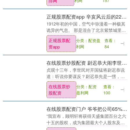
排网
利网
157
同年十月，中....
正规股票配资app 辛亥风云后的22个权力中心与背后的权力游戏：22省都督从清廷旧臣到革命先锋的身份裂变，袁世凯与军政强人们在变局中的生生死死！
1912年初的中国，空气中弥漫着一种极其
诡异的气息。 那是混合了北京紫禁城里陈
旧的炭火味、南京临时大总统府前新鲜的
正规股票配
分类：配资盈
查看：
泥土香，以及各地军营里刺鼻的火药味。2
资app
利网
84
月12日....
在线股票炒股配资 尉迟恭大闹李世民的寿宴，事后李世民试探地问他：听说你要造反？
贞观十三年，李世民对开国猛将尉迟恭说
道：听说你要谋反？尉迟恭先是一愣，随
即心头涌上一股怒火，他撕下衣服，露出
在线股票炒
分类：配资
查看：
满是伤疤的身体，李世民见状，心头涌上
股配资
盈利网
100
一股莫名的感动。....
在线股票配资门户 爷爷把公司65%的股权给了堂弟，我一点没分到，我没吵，刚要提交辞职报告，助理却拦住我：稍等，您父亲的遗产信托还没宣读
“我宣布，顾明轩将获得天盛集团百分之六
十五的股权，成为集团最大个人股东及新
任董事长。” 顾老爷子苍老却不容置疑的