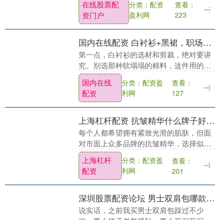
在线股票配
分类：配资
查看：
声音，在铺着厚重地毯、弥漫着顶级雪茄
资门户
盈利网
223
烟气的会议室....
国内在线配资 白衬衫+黑裙，职场穿搭的刚柔平衡术！
第一点，白衬衫的选材和剪裁，绝对要讲
究。别选那种软塌塌的棉料，这件用的是
60支精梳棉，上手一摸就知道，挺括里带
国内在线
分类：配资盈
查看：
点细微纹理，穿身上不会像传统工装那样
配资
利网
127
显胖。领口是温....
上海杠杆配资 抗皱精华什么牌子好又耐用，满足不同肤质需求与追求
每个人都希望拥有紧致光滑的肌肤，但面
对市面上众多品牌的抗皱精华，选择似乎
变得越来越复杂。抗皱精华什么牌子好又
上海杠杆
分类：配资盈
查看：
耐用？不仅要考虑品牌的口碑和技术优
配资
利网
201
势，还需兼顾产品的....
深圳股票配资论坛 男士双肩包哪款性价比高？推荐9款实用又时尚的选择！
说实话，之前我买男士双肩包踩过不少