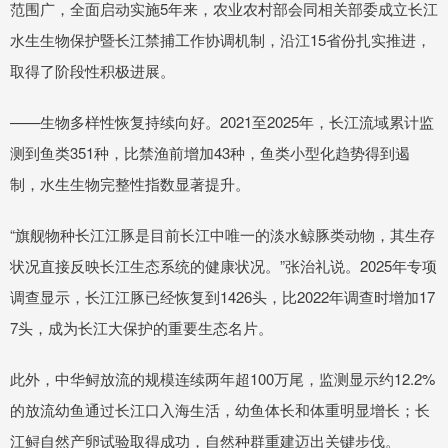
范围广，全面启动实施5年来，农业农村部会同相关部委成立长江
水生生物保护暨长江禁捕工作协调机制，沿江15省份扎实推进，
取得了阶段性积极进展。
——生物多样性恢复持续向好。2021至2025年，长江流域累计监
测到鱼类351种，比禁渔前增加43种，鱼类小型化趋势得到遏
制，水生生物完整性指数显著提升。
“旗舰物种长江江豚是目前长江中唯一的淡水鲸豚类动物，其生存
状况直接反映长江生态系统的健康状况。”张治礼说。2025年专项
调查显示，长江江豚已经恢复到1426头，比2022年调查时增加17
7头，成为长江大保护的重要生态名片。
此外，中华鲟放流的规模连续两年超100万尾，监测显示约12.2%
的放流幼鱼通过长江口入海生活，幼鱼体长和体重明显增长；长
江鲟自然产卵试验取得成功，自然种群重建迈出关键步伐。